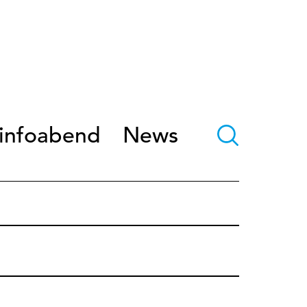
ninfoabend
News