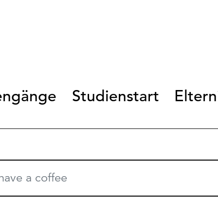
engänge
Studienstart
Elter
 have a coffee