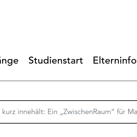
änge
Studienstart
Elterninf
 kurz innehält: Ein „ZwischenRaum“ für 