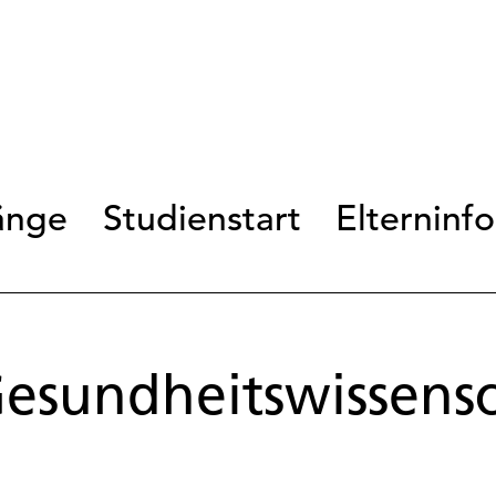
änge
Studienstart
Elterninf
sundheitswissensc