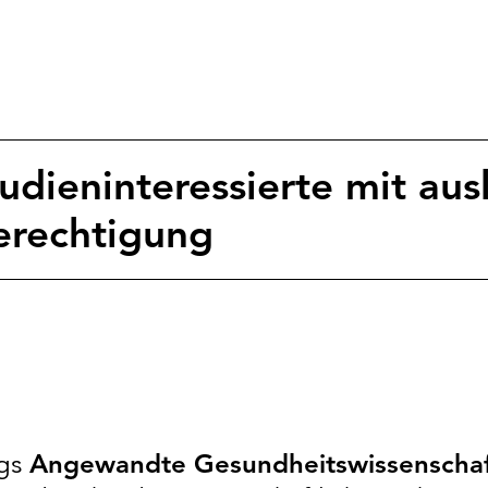
udieninteressierte mit aus
erechtigung
ngs
Angewandte Gesundheitswissenscha