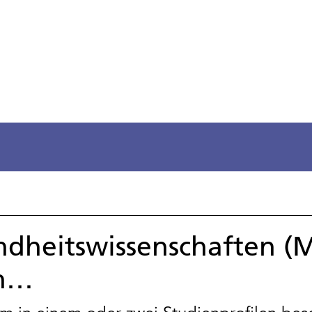
heitswissenschaften (Ma
nn…