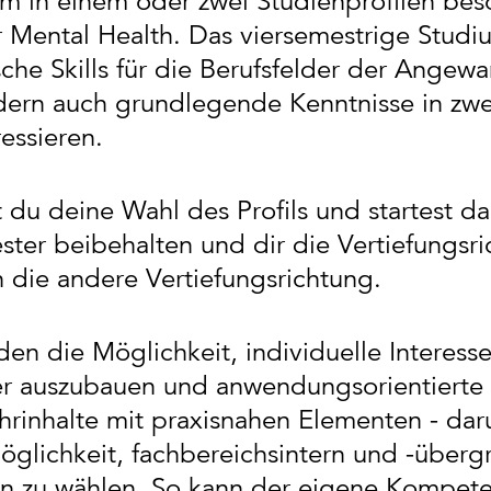
m in einem oder zwei Studienprofilen bes
Mental Health. Das viersemestrige Studium
che Skills für die Berufsfelder der Angew
dern auch grundlegende Kenntnisse in zwe
essieren.
t du deine Wahl des Profils und startest d
ter beibehalten und dir die Vertiefungsr
n die andere Vertiefungsrichtung.
den die Möglichkeit, individuelle Interesse
er auszubauen und anwendungsorientierte
hrinhalte mit praxisnahen Elementen - dar
glichkeit, fachbereichsintern und -übergr
en zu wählen. So kann der eigene Kompeten