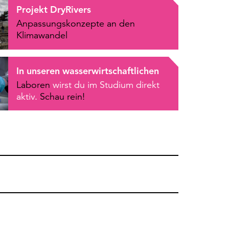
Projekt DryRivers
Anpassungskonzepte an den
Klimawandel
In unseren wasserwirtschaftlichen
Laboren
wirst du im Studium direkt
aktiv.
Schau rein!