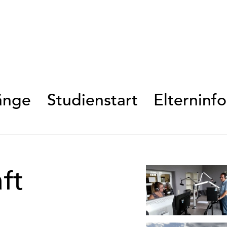
änge
Studienstart
Elterninf
ft