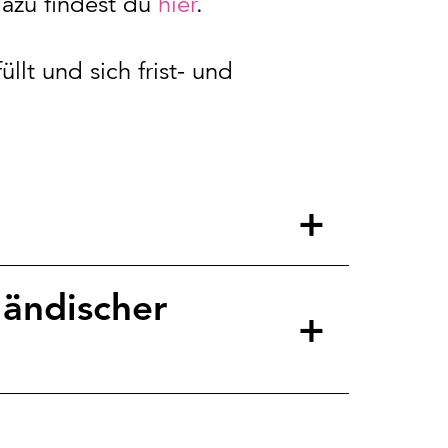
dazu findest du
hier
.
lt und sich frist- und
ländischer