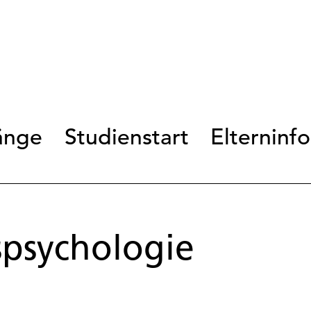
änge
Studienstart
Elterninf
spsychologie