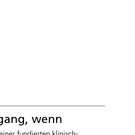
ngang, wenn
ner fundierten klinisch-