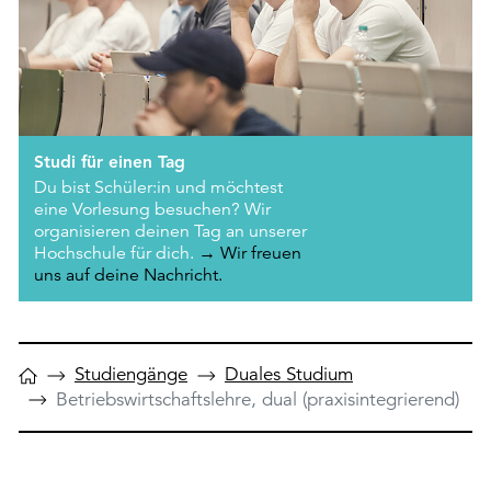
Studi für einen Tag
Du bist Schüler:in und möchtest
eine Vorlesung besuchen? Wir
organisieren deinen Tag an unserer
Hochschule für dich.
→ Wir freuen
uns auf deine Nachricht.
Studiengänge
Duales Studium
Betriebswirtschaftslehre, dual (praxisintegrierend)